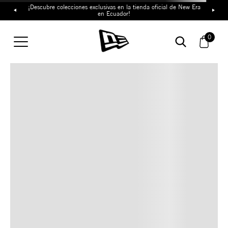
¡Descubre colecciones exclusivas en la tienda oficial de New Era
en Ecuador!
TAMBIÉN TE PUEDE
0
INTERESAR
COMBINA CON ESTOS
ACCESORIOS