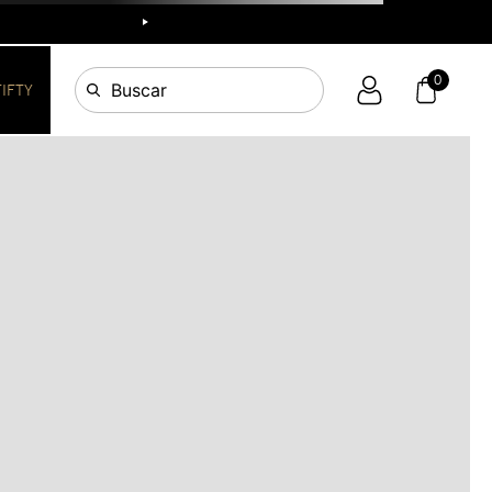
R
0
Buscar
FIFTY
OS