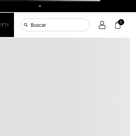
R
0
Buscar
FIFTY
OS