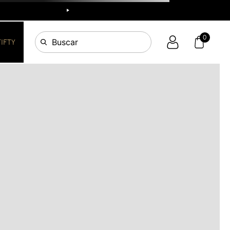
R
0
Buscar
FIFTY
OS