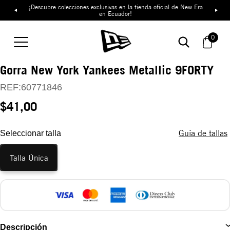
¡Descubre colecciones exclusivas en la tienda oficial de New Era
en Ecuador!
0
Gorra New York Yankees Metallic 9FORTY
REF:
60771846
$41,00
Guía de tallas
Seleccionar talla
Talla Única
Descripción