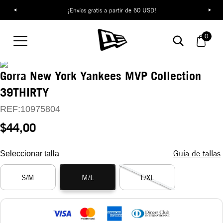
¡Envíos gratis a partir de 60 USD!
0
Gorra New York Yankees MVP Collection
39THIRTY
REF:
10975804
$44,00
Guía de tallas
Seleccionar talla
S/M
M/L
L/XL