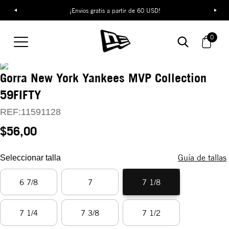
¡Envíos gratis a partir de 60 USD!
0
Gorra New York Yankees MVP Collection
59FIFTY
REF:
11591128
$56,00
Guía de tallas
Seleccionar talla
6 7/8
7
7 1/8
7 1/4
7 3/8
7 1/2