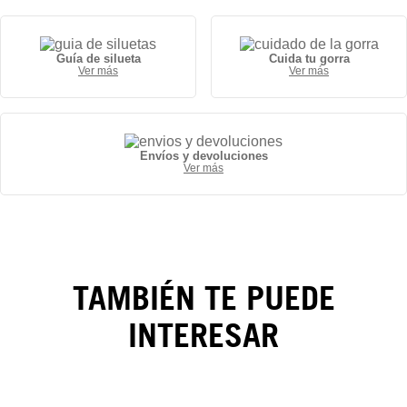
Guía de silueta
Cuida tu gorra
Ver más
Ver más
Gorra
New York
Envíos y devoluciones
Ver más
Yankees
MVP
Collection
59FIFTY
TAMBIÉN TE PUEDE
INTERESAR
CAMBIOS Y DEVOLUCIONES