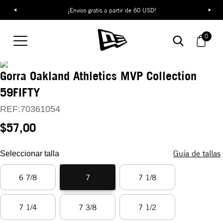
¡Envíos gratis a partir de 60 USD!
0
Gorra Oakland Athletics MVP Collection
59FIFTY
REF:
70361054
$57,00
Guía de tallas
Seleccionar talla
6 7/8
7
7 1/8
7 1/4
7 3/8
7 1/2