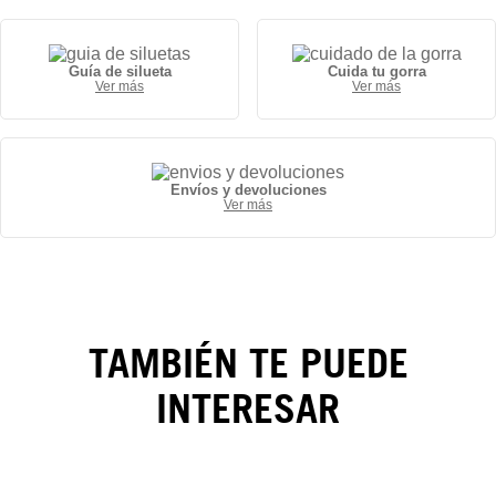
Guía de silueta
Cuida tu gorra
Ver más
Ver más
Gorra
Oakland
Envíos y devoluciones
Ver más
Athletics
MVP
Collection
59FIFTY
TAMBIÉN TE PUEDE
INTERESAR
CAMBIOS Y DEVOLUCIONES