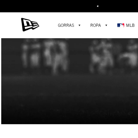
Buscar...
GORRAS
ROPA
MLB