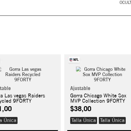
OCULT
table
Ajustable
ra Las vegas Raiders
Gorra Chicago White Sox
ycled 9FORTY
MVP Collection 9FORTY
1,00
$38,00
la Única
Talla Única
Talla Única