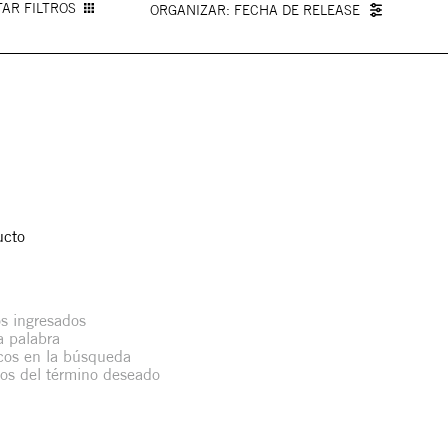
AR FILTROS
FECHA DE RELEASE
ucto
s ingresados
la palabra
icos en la búsqueda
mos del término deseado