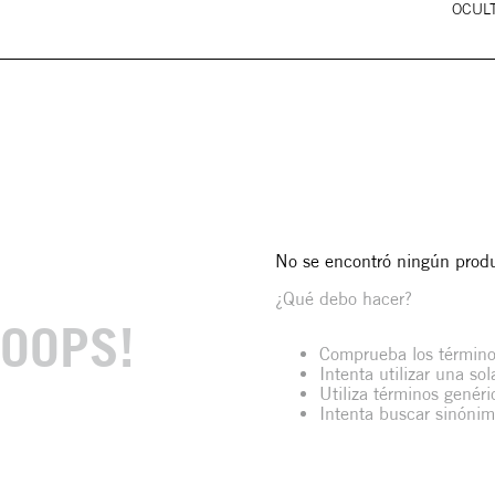
OCULT
No se encontró ningún prod
¿Qué debo hacer?
OOPS!
Comprueba los término
Intenta utilizar una so
Utiliza términos genér
Intenta buscar sinóni