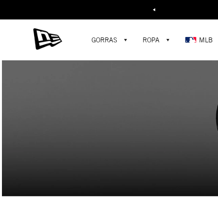
Buscar...
GORRAS
ROPA
MLB