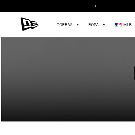
Buscar...
GORRAS
ROPA
MLB