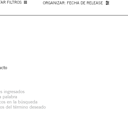
AR FILTROS
FECHA DE RELEASE
ucto
s ingresados
la palabra
icos en la búsqueda
mos del término deseado