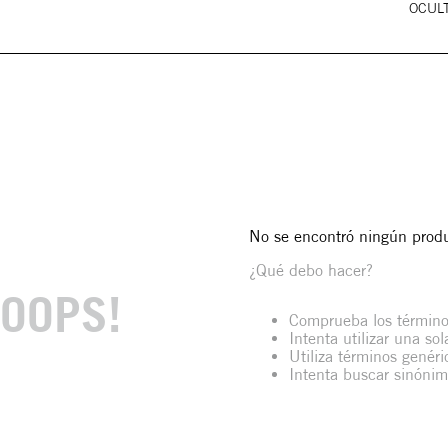
OCULT
No se encontró ningún prod
¿Qué debo hacer?
OOPS!
Comprueba los término
Intenta utilizar una so
Utiliza términos genér
Intenta buscar sinóni