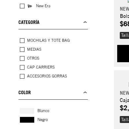
New Era
NEW
Bol
CATEGORÍA
$6
Tal
MOCHILAS Y TOTE BAG
MEDIAS
OTROS
CAP CARRIERS
ACCESORIOS GORRAS
COLOR
NEW
Caj
$2
Blanco
Tal
Negro