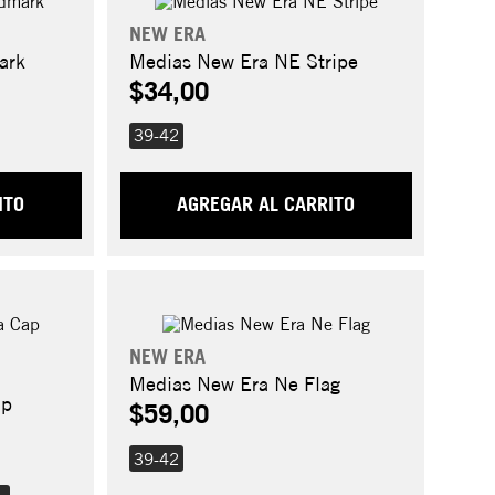
NEW ERA
ark
Medias New Era NE Stripe
$34,00
39-42
ITO
AGREGAR AL CARRITO
NEW ERA
Medias New Era Ne Flag
ap
$59,00
39-42