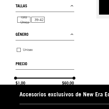
TALLAS
Talla
39-42
Única
GÉNERO
Unisex
$1,00
$60,00
Accesorios exclusivos de New Era Ecu