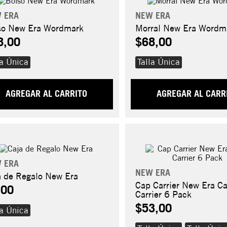
 ERA
NEW ERA
so New Era Wordmark
Morral New Era Wordm
8,00
$68,00
la Única
Talla Única
AGREGAR AL CARRITO
AGREGAR AL CARR
 ERA
NEW ERA
a de Regalo New Era
Cap Carrier New Era C
,00
Carrier 6 Pack
$53,00
la Única