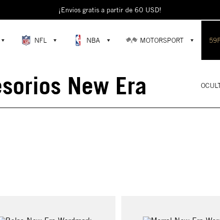
¡Envíos gratis a partir de 60 USD!
NFL
NBA
MOTORSPORT
59
sorios New Era
OCULT