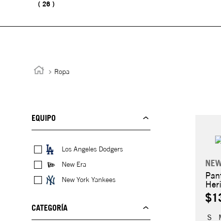
26
Ropa
EQUIPO
Los Angeles Dodgers
NEW
New Era
Pan
New York Yankees
Her
$1
CATEGORÍA
S