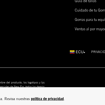
Guía de tallas
Cuidado de tu Gorr
Gorras para tu equ
Ventas al por mayo
ECU
PRIVACI
bre del producto, los logotipos y las
merciales de New Era, todas las demás
us propietarios. Nada en este sitio
rito
política de privacidad
a. Revisa nuestras
.