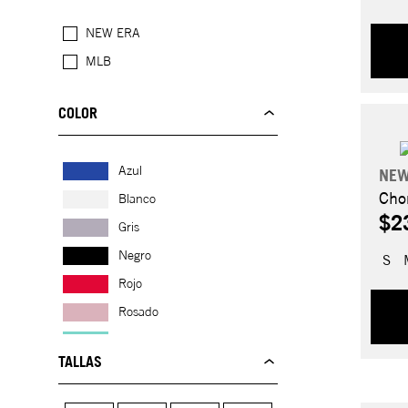
NEW ERA
MLB
COLOR
Azul
NEW
Cho
Blanco
$2
Gris
Negro
S
Rojo
Rosado
Turquesa
TALLAS
Verde