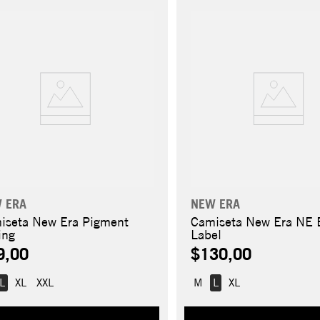
 ERA
NEW ERA
iseta New Era Pigment
Camiseta New Era NE 
ing
Label
9,00
$130,00
L
XL
XXL
M
L
XL