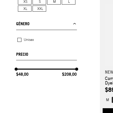
XS
S
M
L
XL
XXL
GÉNERO
Unisex
NEW
$48,00
$208,00
Cam
Dye
$8
M