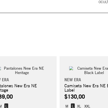
OCULT
 ERA
NEW ERA
talones New Era NE
Camiseta New Era NE 
itage
Label
39,00
$130,00
M
L
M
L
XL
XXL