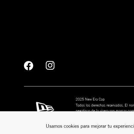
2025 New Era Cap
Todos los derechos reservados. El nom
pegatinas de la visera son marcas co
marcas son marcas comerciales de s
puede ser copiado sin permiso por esc
Usamos cookies para mejorar tu experienci