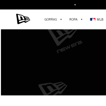
Buscar...
GORRAS
ROPA
MLB