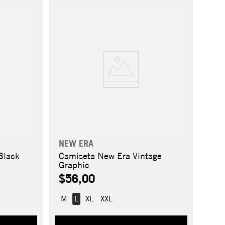
NEW ERA
Black
Camiseta New Era Vintage
Graphic
$56,00
M
L
XL
XXL