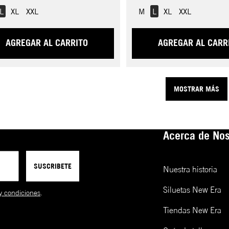
L
XL
XXL
M
L
XL
XXL
AGREGAR AL CARRITO
AGREGAR AL CARR
MOSTRAR MÁS
Acerca de Nos
SUSCRIBETE
Nuestra historia
Siluetas New Era
y condiciones
.
Tiendas New Era