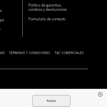
Política de garantías, 
cambios y devoluciones
a
Formulario de contacto
ipo
r
DAD
TÉRMINOS Y CONDICIONES
T&C COMERCIALES
Desarrollado
Tecnología:
por:
Aceptar
Chat