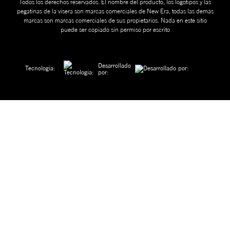
Todos los derechos reservados. El nombre del producto, los logotipos y las
pegatinas de la visera son marcas comerciales de New Era, todas las demás
marcas son marcas comerciales de sus propietarios. Nada en este sitio
puede ser copiado sin permiso por escrito
Desarrollado
Tecnología:
por: