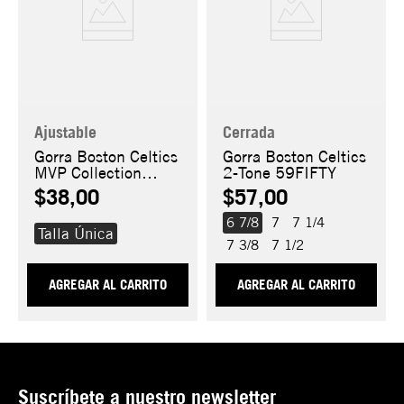
Ajustable
Cerrada
Gorra Boston Celtics
Gorra Boston Celtics
MVP Collection
2-Tone 59FIFTY
9FORTY
$38,00
$57,00
6 7/8
7
7 1/4
Talla Única
7 3/8
7 1/2
AGREGAR AL CARRITO
AGREGAR AL CARRITO
Suscríbete a nuestro newsletter