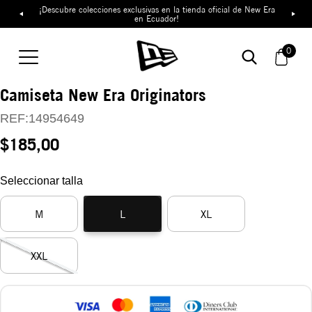
¡Descubre colecciones exclusivas en la tienda oficial de New Era
en Ecuador!
0
Camiseta New Era Originators
REF:
14954649
$185,00
Seleccionar talla
M
L
XL
XXL