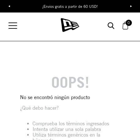
¡Envíos gratis a partir de 60 USD!
0
0
OOPS!
No se encontró ningún producto
¿Qué debo hacer?
Comprueba los términos ingresados
Intenta utilizar una sola palabra
Utiliza términos genéricos en la