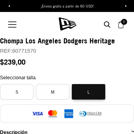
¡Envíos gratis a partir de 60 USD!
0
Chompa Los Angeles Dodgers Heritage
REF:
60771570
$239,00
Seleccionar talla
S
M
L
Descripción