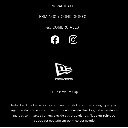
**La mayoría
Visera
Curva
de modelos se
PRIVACIDAD
2
.
¡Límpialas! Una opción es lavarlas y otra es
ensamblan a
limpiarlas en seco con un cepillo de madera y
mano.
Silueta
9FORTY
TÉRMINOS Y CONDICIONES
un cap freshner de New Era. Mira cómo
Ajuste
Ajustable
hacerlo acá:
T&C COMERCIALES
Corona
Baja-Redonda
FITTED
CAP
Visera
Curva
SIZING
Silueta
9TWENTY
Talla de
Talla de
Ajuste
Ajustable
gorra (NE)
gorra (CM)
Corona
Sin Soporte
Visera
Curva
2025 New Era Cap
Todos los derechos reservados. El nombre del producto, los logotipos y las
pegatinas de la visera son marcas comerciales de New Era, todas las demás
marcas son marcas comerciales de sus propietarios. Nada en este sitio
puede ser copiado sin permiso por escrito