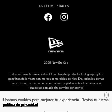
T&C COMERCIALES
2025 New Era Cap
Todos los derechos reservados. El nombre del producto, los logotipos y las
pegatinas de la visera son marcas comerciales de New Era, todas las demás
marcas son marcas comerciales de sus propietarios. Nada en este sitio
puede ser copiado sin permiso por escrito
Usamos cookies para mejorar tu experiencia. Revisa nuestras
política de privacidad
.
Desarrollado
Tecnología:
por: