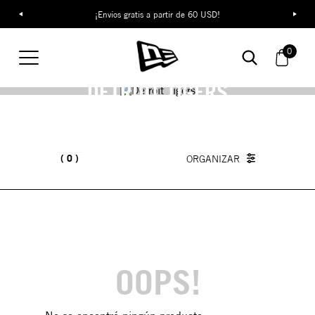
¡Envíos gratis a partir de 60 USD!
0
DETROIT TIGERS
0
OOPS!