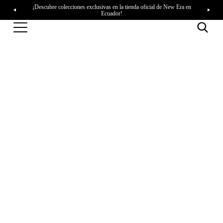
¡Descubre colecciones exclusivas en la tienda oficial de New Era en
Ecuador!