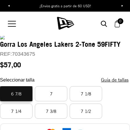
¡Envíos gratis a partir de 60 USD!
0
Gorra Los Angeles Lakers 2-Tone 59FIFTY
REF:
70343675
$57,00
Guía de tallas
Seleccionar talla
6 7/8
7
7 1/8
7 1/4
7 3/8
7 1/2