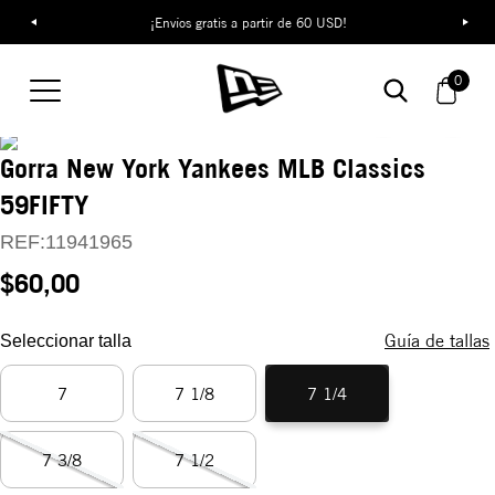
¡Envíos gratis a partir de 60 USD!
0
Gorra New York Yankees MLB Classics
59FIFTY
REF:
11941965
$60,00
Guía de tallas
Seleccionar talla
7
7 1/8
7 1/4
7 3/8
7 1/2