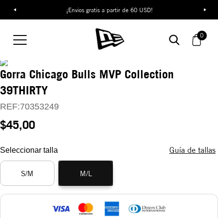
¡Envíos gratis a partir de 60 USD!
0
Gorra Chicago Bulls MVP Collection
39THIRTY
REF:
70353249
$45,00
Guía de tallas
Seleccionar talla
S/M
M/L