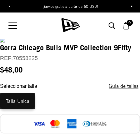
¡Envíos gratis a partir de 60 USD!
0
Gorra Chicago Bulls MVP Collection 9Fifty
REF:
70558225
$48,00
Guía de tallas
Seleccionar talla
Talla Única