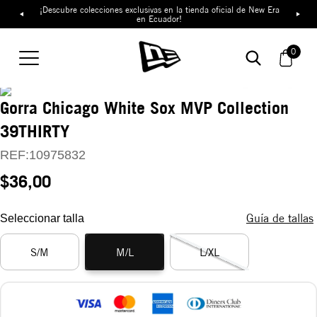
¡Descubre colecciones exclusivas en la tienda oficial de New Era
en Ecuador!
0
Gorra Chicago White Sox MVP Collection
39THIRTY
REF:
10975832
$36,00
Guía de tallas
Seleccionar talla
S/M
M/L
L/XL