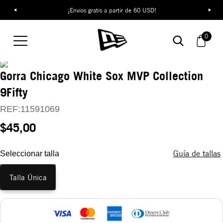
¡Envíos gratis a partir de 60 USD!
0
Gorra Chicago White Sox MVP Collection
9Fifty
REF:
11591069
$45,00
Guía de tallas
Seleccionar talla
Talla Única