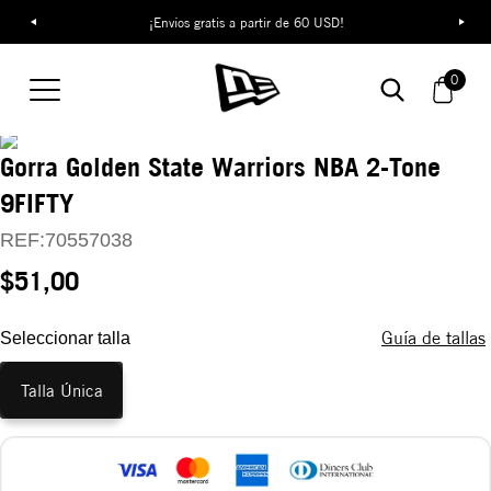
¡Envíos gratis a partir de 60 USD!
0
Gorra Golden State Warriors NBA 2-Tone
9FIFTY
REF:
70557038
$51,00
Guía de tallas
Seleccionar talla
Talla Única