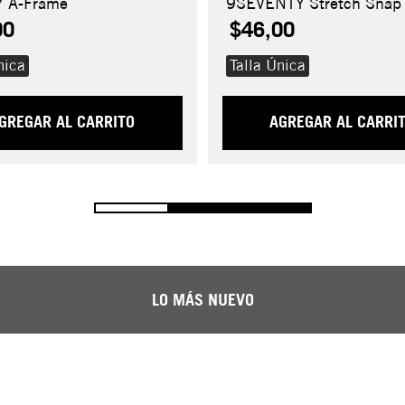
 A-Frame
9SEVENTY Stretch Snap
00
$46,00
nica
Talla Única
GREGAR AL CARRITO
AGREGAR AL CARRI
LO MÁS NUEVO