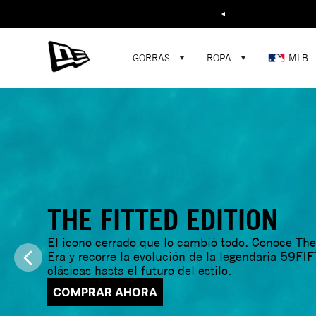
Buscar...
¡D
GORRAS
ROPA
MLB
THE FITTED EDITION
El icono cerrado que lo cambió todo. Conoce The
Era y recorre la evolución de la legendaria 59FIF
clásicas hasta el futuro del estilo.
COMPRAR AHORA