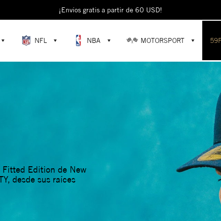
escubre colecciones exclusivas en la tienda oficial de New Era en Ecuad
¡Envíos gratis a partir de 60 USD!
NFL
NBA
MOTORSPORT
59
 Fitted Edition de New
TY, desde sus raíces