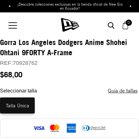
¡Descubre colecciones exclusivas en la tienda oficial de New Era
en Ecuador!
0
Gorra Los Angeles Dodgers Anime Shohei
Ohtani 9FORTY A-Frame
REF:
70928762
$68,00
Guía de tallas
Seleccionar talla
Talla Única