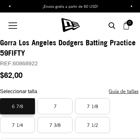
¡Envíos gratis a partir de 60 USD!
0
Gorra Los Angeles Dodgers Batting Practice
59FIFTY
REF:
60868922
$62,00
Guía de tallas
Seleccionar talla
6 7/8
7
7 1/8
7 1/4
7 3/8
7 1/2