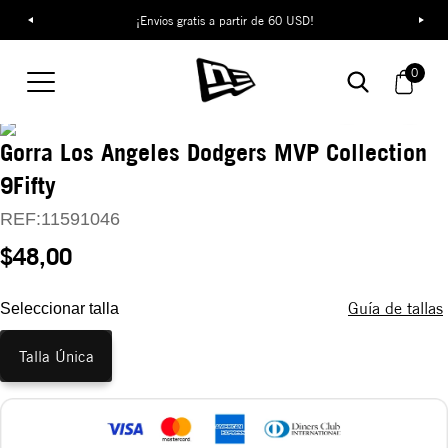
¡Envíos gratis a partir de 60 USD!
0
Gorra Los Angeles Dodgers MVP Collection
9Fifty
REF:
11591046
$48,00
Guía de tallas
Seleccionar talla
Talla Única