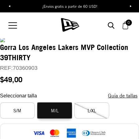
¡Envíos gratis a partir de 60 USD!
0
Gorra Los Angeles Lakers MVP Collection
39THIRTY
REF:
70360903
$49,00
Guía de tallas
Seleccionar talla
S/M
M/L
L/XL