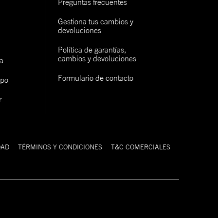
Preguntas frecuentes
rva
Gestiona tus cambios y 
rva
devoluciones
Política de garantías, 
cambios y devoluciones
a
Formulario de contacto
ipo
r
con un
cerlo
DAD
TÉRMINOS Y CONDICIONES
T&C COMERCIALES
9FIFTY
Estilo clásico de gorra
 forma de la 59FIFTY, pero tiene la espalda
abierta con un cierre a presión o correa.