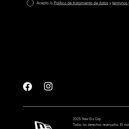
Acepto la
Política de tratamiento de datos
y
términos 
2
.
¡
c
a
59FIFTY
El creador del verdadero equip
2025 New Era Cap
El estilo insignia de New Era y un ícono en
Todos los derechos reservados. El nom
deporte y la cultura callejera.