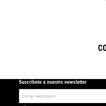
C
1
.
C
t
Suscríbete a nuestro newsletter