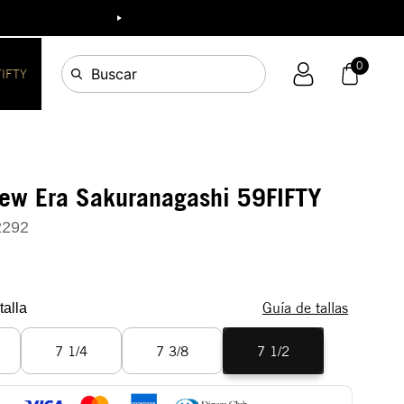
0
Buscar
FIFTY
New Era Sakuranagashi 59FIFTY
2292
Guía de tallas
talla
7 1/4
7 3/8
7 1/2