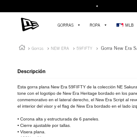
Buscar...
GORRAS
ROPA
MLB
Gorra New Era S
Gorras
NEW ERA
59FIFTY
Descripción
Esta gorra plana New Era 59FIFTY de la colección NE Sakur
tone con el logotipo de New Era Heritage bordado en los pane
conmemorativo en el lateral derecho, el New Era Script al rev
el interior del visor y el flag de New Era bordado en el lado iz
• Corona alta y estructurada de 6 paneles.
• Cierre ajustable por tallas.
• Visera plana.