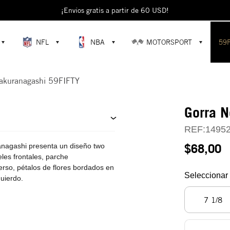
¡Envíos gratis a partir de 60 USD!
NFL
NBA
MOTORSPORT
59
akuranagashi 59FIFTY
Gorra 
REF:
1495
$68,00
anagashi presenta un diseño two
les frontales, parche
erso, pétalos de flores bordados en
Seleccionar 
quierdo.
7 1/8