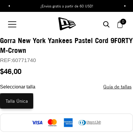
¡Envíos gratis a partir de 60 USD!
0
Gorra New York Yankees Pastel Cord 9FORTY
M-Crown
REF:
60771740
$46,00
Guía de tallas
Seleccionar talla
Talla Única