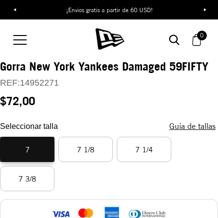
¡Envíos gratis a partir de 60 USD!
0
Gorra New York Yankees Damaged 59FIFTY
REF:
14952271
$72,00
Guía de tallas
Seleccionar talla
7
7 1/8
7 1/4
7 3/8