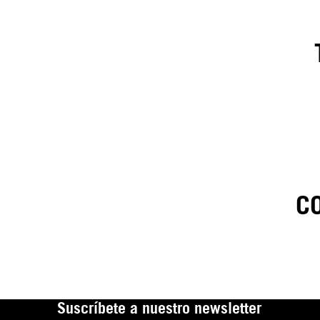
1
.
C
C
t
Suscríbete a nuestro newsletter