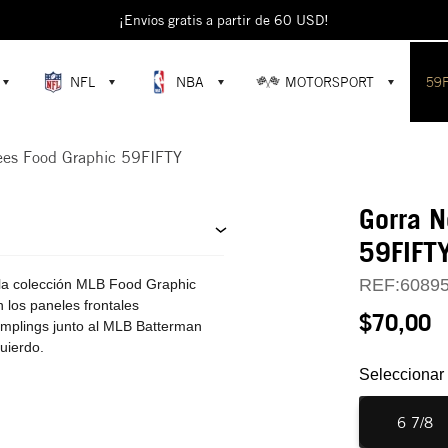
¡Envíos gratis a partir de 60 USD!
NFL
NBA
MOTORSPORT
59
ees Food Graphic 59FIFTY
Gorra N
59FIFT
REF:
6089
la colección MLB Food Graphic
 los paneles frontales
$70,00
umplings junto al MLB Batterman
uierdo.
Seleccionar 
6 7/8