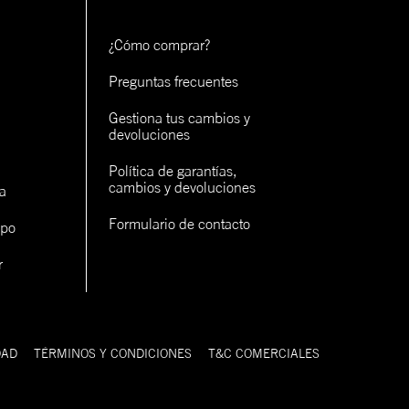
rva
rva
¿Cómo comprar?
Preguntas frecuentes
rva
Gestiona tus cambios y 
devoluciones
Política de garantías, 
cambios y devoluciones
a
Formulario de contacto
ipo
con un
r
cerlo
DAD
TÉRMINOS Y CONDICIONES
T&C COMERCIALES
9FIFTY
Estilo clásico de gorra