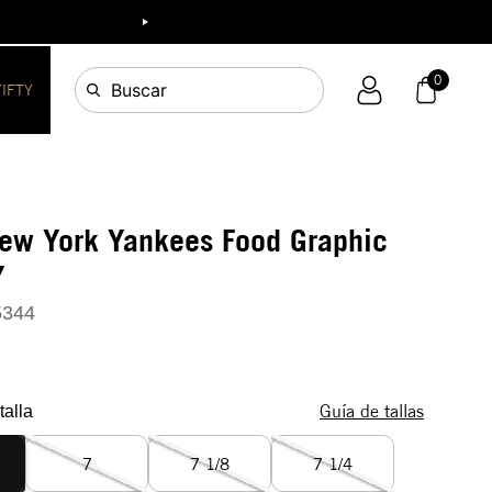
0
Buscar
FIFTY
ew York Yankees Food Graphic
Y
5344
Guía de tallas
talla
7
7 1/8
7 1/4