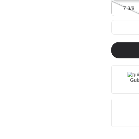
7 3/8
Guí