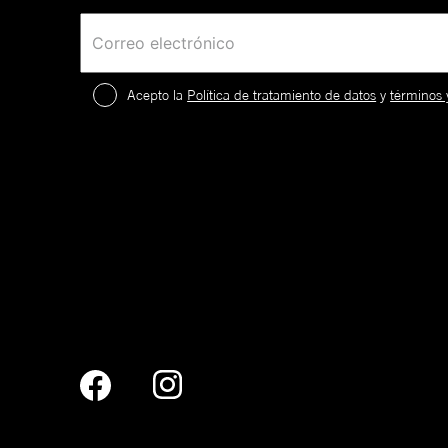
Acepto la
Política de tratamiento de datos
y
términos 
2
.
¡
c
a
59FIFTY
El creador del verdadero equip