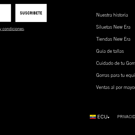
39THIRTY
A la medida
Baja-Redonda
Cu
**La mayoría de modelos se
SUSCRIBETE
ensamblan a mano.
9FORTY
Ajustable
Baja-Redonda
Cu
Nuestra historia
Siluetas New Era
9TWENTY
Ajustable
Sin Soporte
Cu
y condiciones
.
Tiendas New Era
FITTED
Guía de tallas
CAP
SIZING
Cuidado de tu Gorr
Gorras para tu equ
Talla de gorra (NE)
Talla de gorra (CM)
Límpialas! Una opción es lavarlas y otra es limpiarlas en seco 
Ventas al por mayo
epillo de madera y un cap freshner de New Era. Mira cómo ha
cá:
ECU
PRIVACI
LOW PROFILE 59FIFTY
o
La contra parte del tradicional 59FIFTY