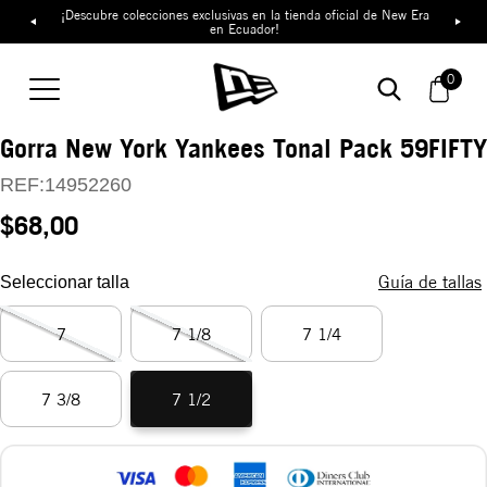
¡Descubre colecciones exclusivas en la tienda oficial de New Era
en Ecuador!
0
Gorra New York Yankees Tonal Pack 59FIFTY
REF:
14952260
$68,00
Guía de tallas
Seleccionar talla
7
7 1/8
7 1/4
7 3/8
7 1/2