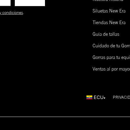
**La mayoría de modelos se
ensamblan a mano.
9FORTY
Ajustable
Baja-Redonda
Cu
Siluetas New Era
y condiciones
.
9TWENTY
Ajustable
Sin Soporte
Cu
Tiendas New Era
Guía de tallas
FITTED
CAP
Cuidado de tu Gorr
SIZING
Gorras para tu equ
Talla de gorra (NE)
Talla de gorra (CM)
Ventas al por mayo
Límpialas! Una opción es lavarlas y otra es limpiarlas en seco 
epillo de madera y un cap freshner de New Era. Mira cómo ha
cá:
ECU
PRIVACI
LOW PROFILE 59FIFTY
o
La contra parte del tradicional 59FIFTY
 el
Es un verdadero estilo ajustado y es usado en el
La