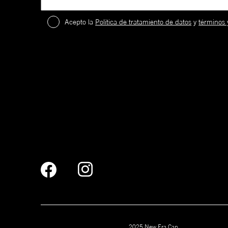
Acepto la
Política de tratamiento de datos
y
términos 
2
.
¡
c
a
59FIFTY
El creador del verdadero equip
2025 New Era Cap
El estilo insignia de New Era y un ícono en