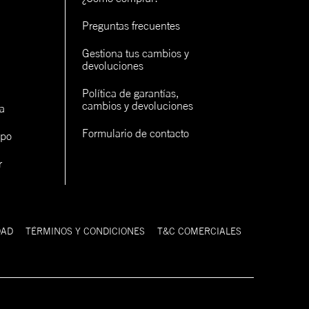
rva
Preguntas frecuentes
rva
Gestiona tus cambios y 
devoluciones
Política de garantías, 
cambios y devoluciones
a
Formulario de contacto
ipo
r
con un
cerlo
DAD
TÉRMINOS Y CONDICIONES
T&C COMERCIALES
9FIFTY
Estilo clásico de gorra
 forma de la 59FIFTY, pero tiene la espalda