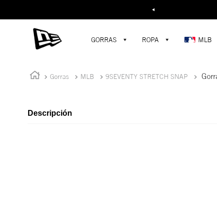
Buscar...
GORRAS
ROPA
MLB
Gorr
Gorras
MLB
9SEVENTY STRETCH SNAP
Descripción