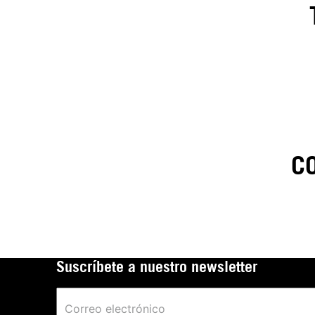
C
1
.
C
t
Suscríbete a nuestro newsletter