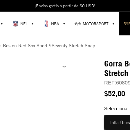
¡Envíos gratis a partir de 60 USD!
NFL
NBA
MOTORSPORT
59
a Boston Red Sox Sport 9Seventy Stretch Snap
Gorra B
Stretch
REF:
6080
$52,00
Seleccionar 
Talla Únic