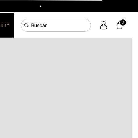
R
0
Buscar
FIFTY
OS