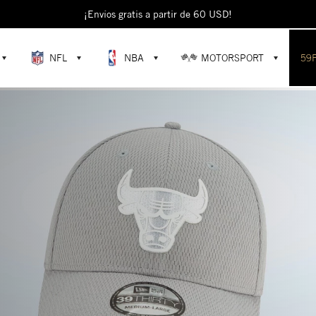
¡Envíos gratis a partir de 60 USD!
NFL
NBA
MOTORSPORT
59