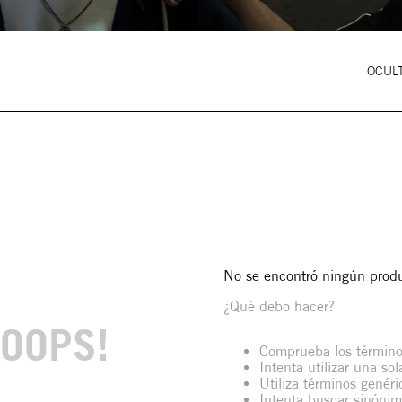
OCULT
No se encontró ningún prod
¿Qué debo hacer?
OOPS!
Comprueba los término
Intenta utilizar una so
Utiliza términos genér
Intenta buscar sinóni