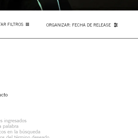
AR FILTROS
FECHA DE RELEASE
ucto
s ingresados
la palabra
icos en la búsqueda
mos del término deseado