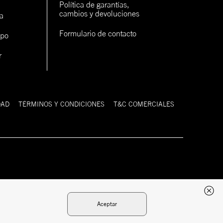
Política de garantías, 
cambios y devoluciones
a
Formulario de contacto
ipo
r
DAD
TÉRMINOS Y CONDICIONES
T&C COMERCIALES
Desarrollado
Tecnología:
por:
Aceptar
Chat