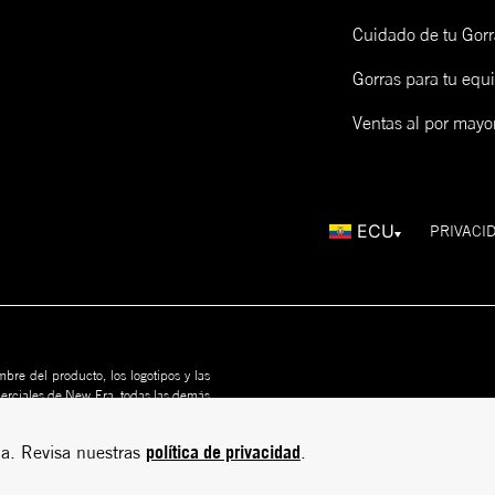
Cuidado de tu Gorr
Gorras para tu equ
Ventas al por mayo
ECU
PRIVACI
bre del producto, los logotipos y las
merciales de New Era, todas las demás
us propietarios. Nada en este sitio
rito
política de privacidad
a. Revisa nuestras
.