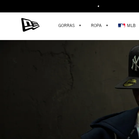
Buscar...
GORRAS
ROPA
MLB