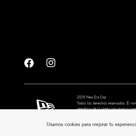
2025 New Era Cap
Todos los derechos reservados. El nom
pegatinas de la visera son marcas co
marcas son marcas comerciales de s
puede ser copiado sin permiso por esc
Usamos cookies para mejorar tu experienci