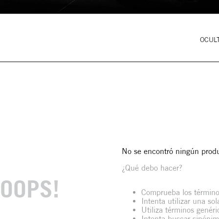
OCULT
No se encontró ningún prod
¿Qué debo hacer?
OOPS!
Comprueba los término
Intenta utilizar una so
Utiliza términos genér
Intenta buscar sinóni