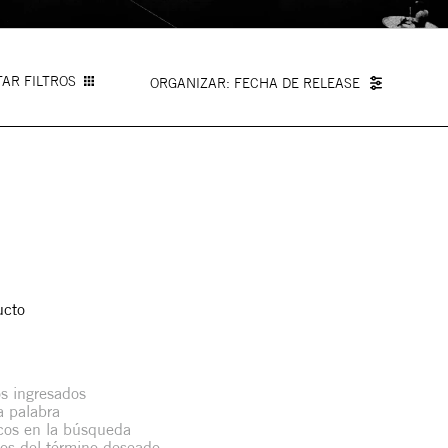
AR FILTROS
FECHA DE RELEASE
ucto
s ingresados
la palabra
icos en la búsqueda
mos del término deseado