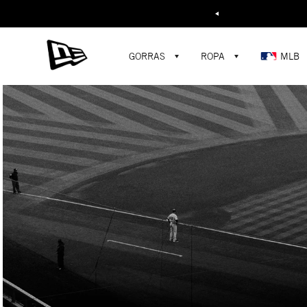
Buscar...
GORRAS
ROPA
MLB