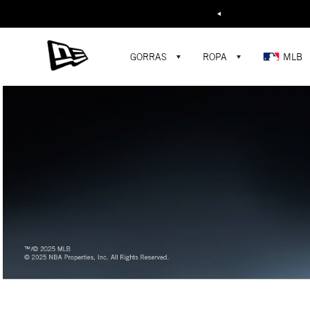
Buscar...
GORRAS
ROPA
MLB