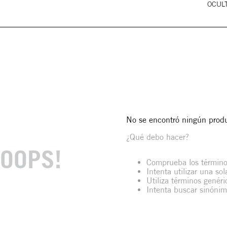
OCULT
No se encontró ningún prod
¿Qué debo hacer?
OOPS!
Comprueba los término
Intenta utilizar una so
Utiliza términos genér
Intenta buscar sinóni