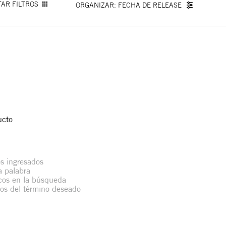
AR FILTROS
FECHA DE RELEASE
ucto
s ingresados
la palabra
icos en la búsqueda
mos del término deseado