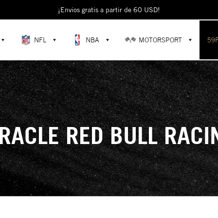
¡Envíos gratis a partir de 60 USD!
NFL
NBA
MOTORSPORT
59
RACLE RED BULL RACI