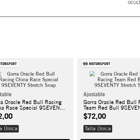
OCULT
table
Ajustable
ra Oracle Red Bull Racing
Gorra Oracle Red Bull 
na Race Special 9SEVENTY
Team Red Bull 9SEVE
etch Snap
Stretch Snap
2,00
$72,00
la Única
Talla Única