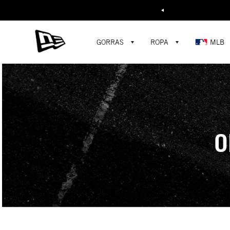
Buscar...
GORRAS
ROPA
MLB
O