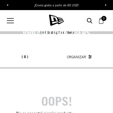
¡Envíos gratis a partir de 60 USD!
0
PHILADELPHIA 76ERS
0
OOPS!