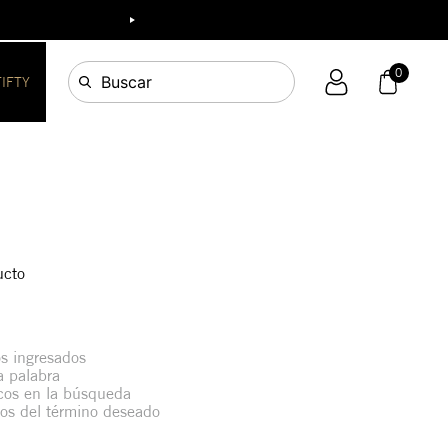
AR FILTROS
FECHA DE RELEASE
0
Buscar
FIFTY
ucto
s ingresados
la palabra
icos en la búsqueda
mos del término deseado