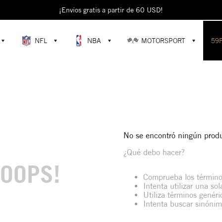
¡Envíos gratis a partir de 60 USD!
OCULT
NFL
NBA
MOTORSPORT
59
No se encontró ningún prod
¿Qué debo hacer?
OOPS!
Comprueba los término
Intenta utilizar una so
Utiliza términos genér
Intenta buscar sinóni