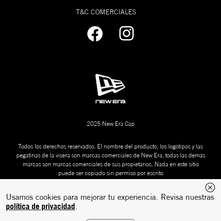
T&C COMERCIALES
2025 New Era Cap
Todos los derechos reservados. El nombre del producto, los logotipos y las
pegatinas de la visera son marcas comerciales de New Era, todas las demás
marcas son marcas comerciales de sus propietarios. Nada en este sitio
puede ser copiado sin permiso por escrito
Usamos cookies para mejorar tu experiencia. Revisa nuestras
política de privacidad
.
Desarrollado
Tecnología:
por: