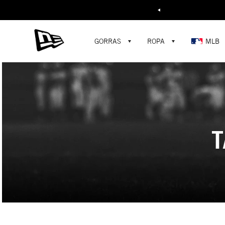
Buscar...
GORRAS
ROPA
MLB
T