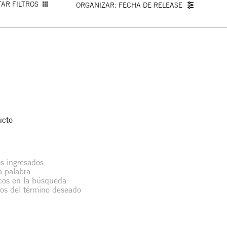
AR FILTROS
FECHA DE RELEASE
ucto
s ingresados
la palabra
icos en la búsqueda
mos del término deseado