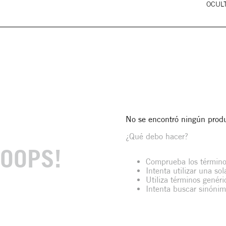
OCULT
No se encontró ningún prod
¿Qué debo hacer?
OOPS!
Comprueba los término
Intenta utilizar una so
Utiliza términos genér
Intenta buscar sinóni