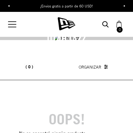
¡Envíos gratis a partir de 60 USD!
0
UTAH JAZZ
0
OOPS!