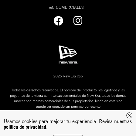
T&C COMERCIALES
2025 New Era Cap
Todos los derechos reservados. El nombre del producto, los logotipos y las
pegatinas de la visera son marcas comerciales de New Era, todas las demás
marcas son marcas comerciales de sus propietarios. Nada en este sitio
puede ser copiado sin permiso por escrito
Usamos cookies para mejorar tu experiencia. Revisa nuestras
política de privacidad
.
Desarrollado
Tecnología:
por: