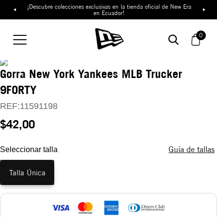
¡Descubre colecciones exclusivas en la tienda oficial de New Era
en Ecuador!
0
Gorra New York Yankees MLB Trucker
9FORTY
REF:
11591198
$42,00
Guía de tallas
Seleccionar talla
Talla Única