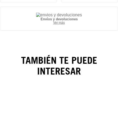
Envíos y devoluciones
Ver más
Gorra
New
TAMBIÉN TE PUEDE
York
INTERESAR
Yankees
MLB
Trucker
9FORTY