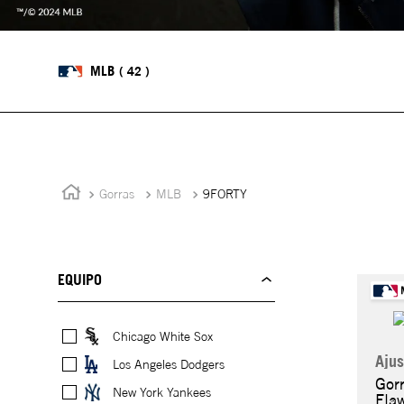
MLB
42
Gorras
MLB
9FORTY
EQUIPO
Chicago White Sox
Ajus
Los Angeles Dodgers
Gor
New York Yankees
Fla