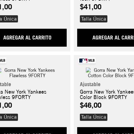
1,00
$41,00
la Única
Talla Única
AGREGAR AL CARRITO
AGREGAR AL CARR
table
Ajustable
ra New York Yankees
Gorra New York Yankee
wless 9FORTY
Color Block 9FORTY
1,00
$46,00
la Única
Talla Única