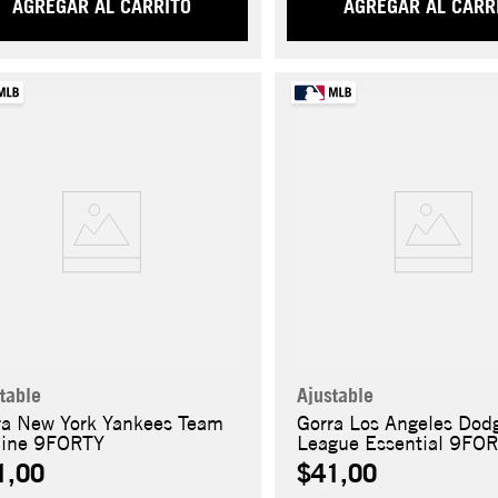
AGREGAR AL CARRITO
AGREGAR AL CARR
table
Ajustable
ra New York Yankees Team
Gorra Los Angeles Dod
line 9FORTY
League Essential 9FO
1,00
$41,00