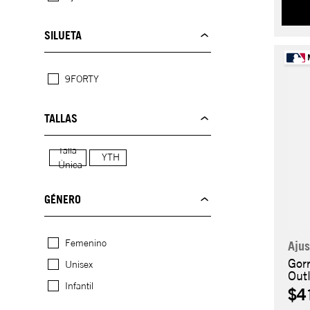
SILUETA
9FORTY
TALLAS
Talla
YTH
Única
GÉNERO
Femenino
Ajus
Gor
Unisex
Out
Infantil
$4