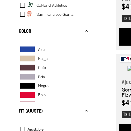
$4
Oakland Athletics
San Francisco Giants
Tal
COLOR
Azul
Beige
Café
Gris
Ajus
Negro
Gor
Fla
Rojo
$4
Rosado
FIT (AJUSTE)
Verde
Tal
Ajustable