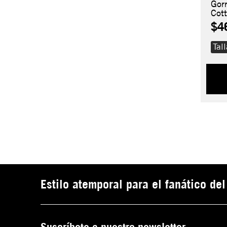
Gor
Cot
$4
Tal
Estilo atemporal para el fanático d